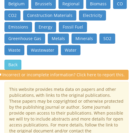
Belgium
Brussels
Regional
Biomass
CO
CO2
Construction Materials
Electricity
Emissions
Energy
Fossil Fuel
Greenhouse Gas
Metals
Minerals
SO2
Waste
Wastewater
Water
Back
Incorrect or incomplete information? Click here to report this.
This website provides meta data on papers and other
publications, with links to the original publications.
These papers may be copyrighted or otherwise protected
by the publishing journal or author. Some journals
provide open access to their publications. When possible
we will try to include abstracts and more details for open
access publications. For more details, follow the link to
the original document and/or contact the